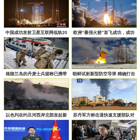
击，造成“极其严重”伤亡
伊朗和黎巴嫩
中国成功发射卫星互联网低轨20
欧洲“最强火箭”首飞成功，成功
组卫星
部署32颗亚马逊卫星
格陵兰岛的丹麦士兵据称已携带
朝鲜试射新型防空导弹 精确打击
实弹做好战斗准备
假想高空目标
以色列在约旦河西岸北部发起新
苏丹军方称击退快速支援部队对
军事行动
一铁路枢纽的进攻