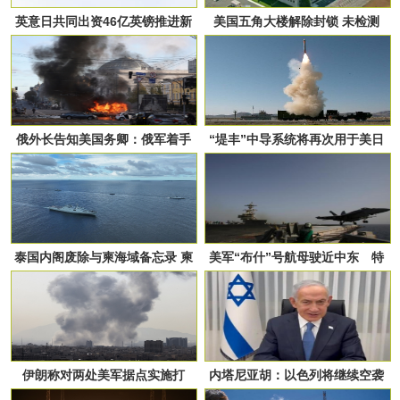
英意日共同出资46亿英镑推进新
美国五角大楼解除封锁 未检测
一代战机研发项目
出“危险品”
俄外长告知美国务卿：俄军着手
“堤丰”中导系统将再次用于美日
报复性打击基辅军事关联目标
联合演习
泰国内阁废除与柬海域备忘录 柬
美军“布什”号航母驶近中东 特
埔寨外交部回应
朗普称“时间在倒计时”
伊朗称对两处美军据点实施打
内塔尼亚胡：以色列将继续空袭