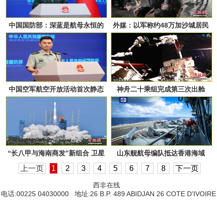
中国国防部：深蓝是航母永恒的
外媒：以军称约48万加沙城居民
方向
已撤往加沙地带南部
中国空军航空开放活动首次静态
神舟二十乘组完成第三次出舱
展示歼-20
“长八甲与海南商发”新组合 卫星
山东舰航母编队抵达香港海域
互联网低轨06组卫星成功发射
上一页
1
2
3
4
5
6
7
8
下一页
西非在线
电话:00225 04030000 地址:26 B.P. 489 ABIDJAN 26 COTE D'IVOIRE