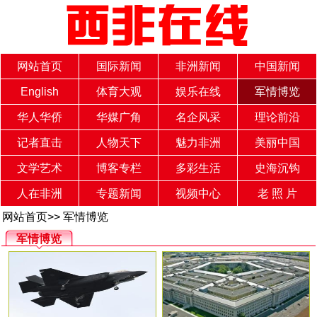
网站首页
国际新闻
非洲新闻
中国新闻
English
体育大观
娱乐在线
军情博览
华人华侨
华媒广角
名企风采
理论前沿
记者直击
人物天下
魅力非洲
美丽中国
文学艺术
博客专栏
多彩生活
史海沉钩
人在非洲
专题新闻
视频中心
老 照 片
网站首页
>>
军情博览
军情博览