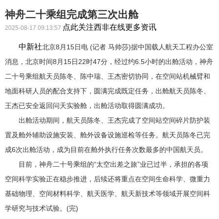
神舟二十乘组完成第三次出舱
点此关注西非在线更多资讯
2025-08-17 09:13:57
中新社
北京8月15日电 (记者 马帅莎)据中国载人航天工程办公室
消息，北京时间8月15日22时47分，经过约6.5小时的出舱活动，神舟
二十号乘组航天员陈冬、陈中瑞、王杰密切协同，在空间站机械臂和
地面科研人员的配合支持下，圆满完成既定任务，出舱航天员陈冬、
王杰已安全返回问天实验舱，出舱活动取得圆满成功。
出舱活动期间，航天员陈冬、王杰完成了空间站空间碎片防护装
置及舱外辅助设施安装、舱外设备设施巡检等任务。航天员陈冬已完
成6次出舱活动，成为目前在舱外执行任务次数最多的中国航天员。
目前，神舟二十号乘组的“太空出差之旅”业已过半，承担的各项
空间科学实验正在稳步推进，后续还将重点在空间生命科学、微重力
基础物理、空间材料科学、航天医学、航天新技术等领域开展空间科
学研究与技术试验。(完)