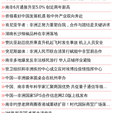
南非6月通胀升至5.0% 创近两年新高
侨领看好中国发展机遇 盼中外产业双向奔赴
肯尼亚学者：非洲正努力重塑自我，合作与团结是关键诉求
湖南长沙辣椒品种在非洲落地
赞比亚副总统所乘直升机起飞时发生事故 机上人员安全
突尼斯媒体：非洲人民币联合清算行赋能中非贸易合作
南非多地爆发反非法移民游行 华人店铺停业避险
世卫组织和非洲疾控中心成立应对埃博拉疫情指挥中心
中国—非洲媒体圆桌会在杭州举办
中国、南非青年科学家汇聚两国优势 共促量子通信等领域创新
中国—非洲国家SPS合作信息网2.0版上线发布
南非约堡老牌商圈香港城重磅扩容！时代国际商贸广场落地 创新零批一体模式激活南共体跨境商贸 拉动南非本土就业！