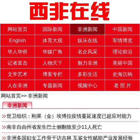
网站首页
国际新闻
非洲新闻
中国新闻
English
体育大观
娱乐在线
军情博览
华人华侨
华媒广角
名企风采
理论前沿
记者直击
人物天下
魅力非洲
美丽中国
文学艺术
博客专栏
多彩生活
史海沉钩
人在非洲
专题新闻
视频中心
老 照 片
网站首页
>>
非洲新闻
非洲新闻
世卫组织：刚果（金）埃博拉疫情蔓延速度已超应对能力
南非自由州省发生巴士侧翻致至少11人死亡
非洲多国妇女工作骨干访吉林 互鉴女性赋能产业发展经验