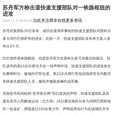
苏丹军方称击退快速支援部队对一铁路枢纽的
进攻
点此关注西非在线更多资讯
2025-11-27 09:04:18
苏丹武装部队25日宣布，成功击退准军事组织快速支援部队对西科尔
多凡州巴巴努萨市的进攻。此前一天，快速支援部队宣布单方面人道
停火3个月。
巴巴努萨是铁路枢纽，也是苏丹军方在西科尔多凡州最后的据点。驻
扎该市的第22步兵师当天在一份声明中说，快速支援部队的进攻发生
在黎明时分，被城内守军击退。第22步兵师打死包括指挥官在内数百
名快速支援部队人员，摧毁并缴获多辆作战车辆。
另据苏丹民间机构“苏丹医生网”同日发表的声明，快速支援部队及其
盟友苏丹人民解放运动（北方局）25日袭击南科尔多凡州阿巴西耶地
区一处金矿，绑架超过150名青少年。声明说类似行为在该地区并非