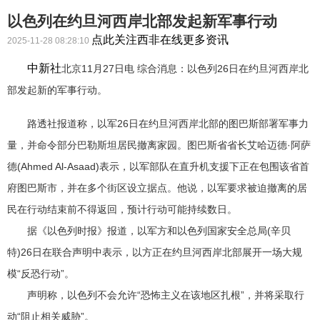
以色列在约旦河西岸北部发起新军事行动
点此关注西非在线更多资讯
2025-11-28 08:28:10
中新社
北京11月27日电 综合消息：以色列26日在约旦河西岸北
部发起新的军事行动。
路透社报道称，以军26日在约旦河西岸北部的图巴斯部署军事力
量，并命令部分巴勒斯坦居民撤离家园。图巴斯省省长艾哈迈德·阿萨
德(Ahmed Al-Asaad)表示，以军部队在直升机支援下正在包围该省首
府图巴斯市，并在多个街区设立据点。他说，以军要求被迫撤离的居
民在行动结束前不得返回，预计行动可能持续数日。
据《以色列时报》报道，以军方和以色列国家安全总局(辛贝
特)26日在联合声明中表示，以方正在约旦河西岸北部展开一场大规
模“反恐行动”。
声明称，以色列不会允许“恐怖主义在该地区扎根”，并将采取行
动“阻止相关威胁”。