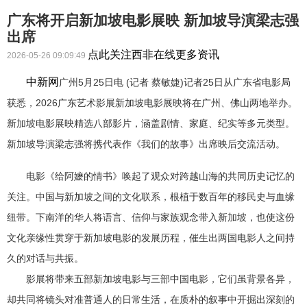
广东将开启新加坡电影展映 新加坡导演梁志强
出席
点此关注西非在线更多资讯
2026-05-26 09:09:49
中新网
广州5月25日电 (记者 蔡敏婕)记者25日从广东省电影局
获悉，2026广东艺术影展新加坡电影展映将在广州、佛山两地举办。
新加坡电影展映精选八部影片，涵盖剧情、家庭、纪实等多元类型。
新加坡导演梁志强将携代表作《我们的故事》出席映后交流活动。
电影《给阿嬷的情书》唤起了观众对跨越山海的共同历史记忆的
关注。中国与新加坡之间的文化联系，根植于数百年的移民史与血缘
纽带。下南洋的华人将语言、信仰与家族观念带入新加坡，也使这份
文化亲缘性贯穿于新加坡电影的发展历程，催生出两国电影人之间持
久的对话与共振。
影展将带来五部新加坡电影与三部中国电影，它们虽背景各异，
却共同将镜头对准普通人的日常生活，在质朴的叙事中开掘出深刻的