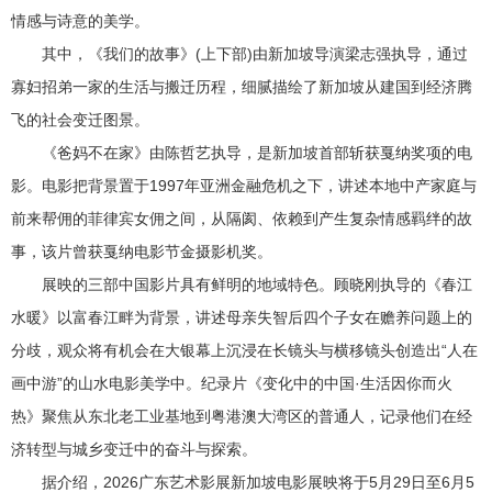
情感与诗意的美学。
其中，《我们的故事》(上下部)由新加坡导演梁志强执导，通过
寡妇招弟一家的生活与搬迁历程，细腻描绘了新加坡从建国到经济腾
飞的社会变迁图景。
《爸妈不在家》由陈哲艺执导，是新加坡首部斩获戛纳奖项的电
影。电影把背景置于1997年亚洲金融危机之下，讲述本地中产家庭与
前来帮佣的菲律宾女佣之间，从隔阂、依赖到产生复杂情感羁绊的故
事，该片曾获戛纳电影节金摄影机奖。
展映的三部中国影片具有鲜明的地域特色。顾晓刚执导的《春江
水暖》以富春江畔为背景，讲述母亲失智后四个子女在赡养问题上的
分歧，观众将有机会在大银幕上沉浸在长镜头与横移镜头创造出“人在
画中游”的山水电影美学中。纪录片《变化中的中国·生活因你而火
热》聚焦从东北老工业基地到粤港澳大湾区的普通人，记录他们在经
济转型与城乡变迁中的奋斗与探索。
据介绍，2026广东艺术影展新加坡电影展映将于5月29日至6月5