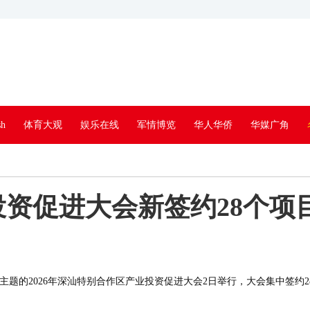
sh
体育大观
娱乐在线
军情博览
华人华侨
华媒广角
生活
史海沉钩
人在非洲
专题新闻
视频中心
老 照 片
资促进大会新签约28个项
来”为主题的2026年深汕特别合作区产业投资促进大会2日举行，大会集中签