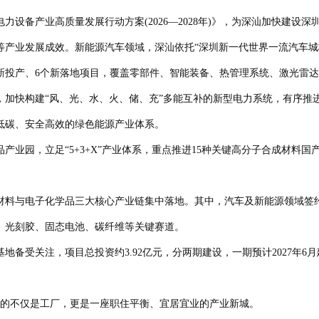
备产业高质量发展行动方案(2026—2028年)》，为深汕加快建设
业发展成效。新能源汽车领域，深汕依托“深圳新一代世界一流汽车城
个新投产、6个新落地项目，覆盖零部件、智能装备、热管理系统、激光雷
快构建“风、光、水、火、储、充”多能互补的新型电力系统，有序推进
低碳、安全高效的绿色能源产业体系。
园，立足“5+3+X”产业体系，重点推进15种关键高分子合成材料国产
料与电子化学品三大核心产业链集中落地。其中，汽车及新能源领域签约
、光刻胶、固态电池、碳纤维等关键赛道。
受关注，项目总投资约3.92亿元，分两期建设，一期预计2027年6月
的不仅是工厂，更是一座职住平衡、宜居宜业的产业新城。