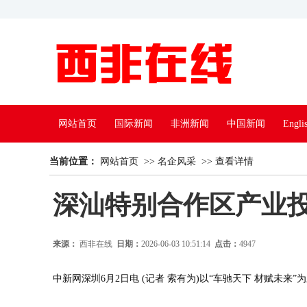
网站首页
国际新闻
非洲新闻
中国新闻
Engli
当前位置：
魅力非洲
网站首页
美丽中国
>>
名企风采
文学艺术
>>
查看详情
博客专栏
多彩
深汕特别合作区产业投
来源：
西非在线
日期：
2026-06-03 10:51:14
点击：
4947
中新网深圳6月2日电 (记者 索有为)以“车驰天下 材赋未