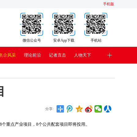
手机版
微信公众号
安卓App下载
手机站
名企风采
理论前沿
记者直击
人物天下
目
分享:
约28个重点产业项目，8个公共配套项目即将投用。