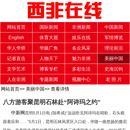
网站首页
国际新闻
非洲新闻
中国新闻
English
体育大观
娱乐在线
军情博览
华人华侨
华媒广角
名企风采
理论前沿
记者直击
人物天下
魅力非洲
美丽中国
文学艺术
博客专栏
多彩生活
史海沉钩
人在非洲
专题新闻
视频中心
老 照 片
网站首页
>>
美丽中国
>>
查看详情
八方游客聚昆明石林赴“阿诗玛之约”
中新网
昆明5月1日电 (陆希成)“远远听见阿诗玛在唱歌，石头都
跟着应和……”5月1日，昆明石林风景区入口处，伴随一曲悠扬的撒尼