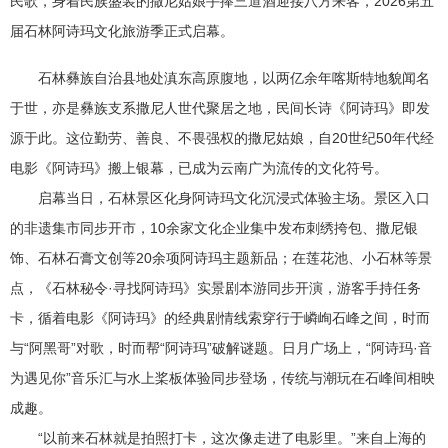
民歌，身着民族盛装的撒尼姑娘手捧三道酒迎接八方来客，2026第五
届石林阿诗玛文化旅游季正式启幕。
石林彝族自治县地处滇东高原腹地，以两亿余年喀斯特地貌闻名
于世，亦是彝族支系撒尼人世代聚居之地，民间长诗《阿诗玛》即发
源于此。这位勤劳、善良、不畏强权的撒尼姑娘，自20世纪50年代经
电影《阿诗玛》搬上银幕，已成为云南广为流传的文化符号。
启幕当日，石林景区化身阿诗玛文化沉浸式体验主场。景区入口
的非遗集市同步开市，10余家文化企业集中发布刺绣挎包、撒尼银
饰、石林石膏文创等20余项阿诗玛主题新品；在莲花池、小石林等景
点，《石林秘令·寻找阿诗玛》实景剧本游同步开演，游客手持任务
卡，循着电影《阿诗玛》的经典剧情线索穿行于嶙峋石峰之间，时而
与“阿黑哥”对歌，时而帮“阿诗玛”破解谜题。日月广场上，“阿诗玛·音
为遇见你”音乐汇与水上桨板体验同步登场，传统与潮玩在石峰间相映
成趣。
“以前来石林就是拍照打卡，这次像走进了电影里。”来自上海的