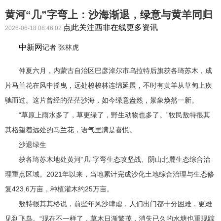
黄河“几”字弯上：沙海渐退，绿意与黄羊同归
点此关注西非在线更多资讯
2026-06-18 08:46:02
中新网
记者 张林虎
仲夏六月，内蒙古自治区巴彦淖尔市乌拉特后旗获各琦苏木，成
片马兰花在风中摇曳，远处梭梭林连绵延展，不时有黄羊从草甸上疾
驰而过。这片曾经的茫茫沙海，如今绿意盎然，景象焕然一新。
“草原上雨水多了，草更绿了，野生动物也多了。”牧民敖特很其
其格望着远处的马兰花，语气里满是喜悦。
沙退绿生
获各琦苏木地处黄河“几”字弯生态攻坚战、阴山北麓生态综合治
理重点区域。2021年以来，当地累计完成沙化土地综合治理与生态修
复423.6万亩，种植灌木约25万亩。
敖特很其其格说，前些年风沙肆虐，人们出门都十分困难，更难
见到飞鸟。“现在不一样了，草木日渐繁茂，消失已久的水塘也重现踪