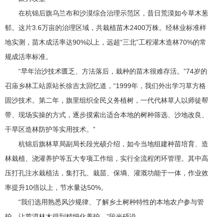
在杭锦后旗乌兰布和沙漠综合治理示范区，昔日荒漠如今草木葱
郁。这片3.6万亩的治理区域，共栽植苗木2400万株。经林业标准样
地实测，苗木成活率达90%以上，远超“三北”工程灌木造林70%的常
规成活率标准。
“早年治沙技术匮乏、方法落后，栽种的苗木很难存活。”74岁的
召庙乡林工站原站长徐吉太回忆道，“1999年，我们外出学习草方格
固沙技术。第二年，旗里组织全民义务植树，一代代林草人以师徒帮
带、现场实操的方式，逐步摸索出适合本地的树种筛选、沙地改良、
干旱区造林防护等实用技术。”
杭锦后旗林草局副局长段光硕介绍，如今当地组建种苗培育、造
林栽植、浇灌养护等五大专项工作组，实行全流程闭环管理。其中高
压打孔注水栽植法，集打孔、栽苗、保墒、灌溉功能于一体，作业效
率提升10倍以上，节水量达50%。
“我们选用熟悉风沙规律、了解乡土树种特性的本地农户参与管
护，让荒漠林木得到精细化养护。”段光硕说。