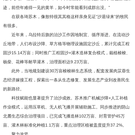
迹，前些年难得一见的黄羊，如今时常能看到成群出没。”
在获各琦苏木，像敖特很其其格这样亲身见证“沙退绿来”的牧民
有很多。
近年来，乌拉特后旗的治沙工作因地制宜、循序渐进。在流动沙
丘地带，人们布设沙障、草方格等物理设施固定沙丘，累计完成工程
固沙15.14万亩；同时推广工程固沙+灌木造林复合模式，栽植梭梭、
杨柴、花棒等耐旱灌木，治理面积达9.23万亩。
此外，当地规划建设30万亩梭梭林生态系统，配套发展肉苁蓉生
态经济嫁接工程，探索出一条从生态修复、发展生态产业到改善民生
的新路径。
科技赋能也显著提升了治沙成效。苏木推广机械沙障+人工补植
作业模式，运用压草机、无人机飞播开展辅助施工。同步推进的阴山
北麓生态综合治理项目，已完成飞播造林102万亩、封育管护45万
亩、灌木林标准化种植1.1万亩，重点治理区植被盖度提升37.2%。
聚力攻坚