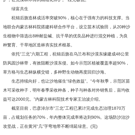
绿富共生
杭锦后旗造林成活率突破90%，核心在于强有力的科技支撑。当
地联合内蒙古林科院搭建科研合作平台，设立苗木试验田，从20种沙
生植物中筛选出8种耐盐碱、抗干旱的优良品种进行混交种植，为良
种繁育、干旱地区造林夯实技术根基。
依托“三北”六期工程，杭锦后旗在乌兰布和沙漠东缘建成48公里
防风固沙林带，有效阻断沙漠东侵。如今示范区植被覆盖率超90%，
草方格与生态林纵横交错，多种野生动物再度回归沙海。
生态持续向好，也让沙地催生“绿色效益”。“今年秋季，示范区苗
木可采收种子，明年春季采收种条，种子与种条对外销售后，亩均收
益可达2000元。”内蒙古林科院技术专家王治波介绍。
截至目前，巴彦淖尔市“三北”工程已累计完成生态治理1870万
亩，占规划任务的70%，年内整体完成率将达到90%。这场防沙治沙
攻坚战，正在黄河“几”字弯地带不断绵延绿意。(完)