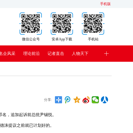
手机版
微信公众号
安卓App下载
手机站
名企风采
理论前沿
记者直击
人物天下
分享:
的罪名，追加起诉前总统尹锡悦。
德洙提议之前就已计划好的。