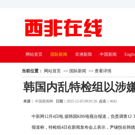
网站首页
国际新闻
非洲新闻
中国新闻
Engli
当前位置：
魅力非洲
网站首页
美丽中国
>>
国际新闻
文学艺术
>>
查看详情
博客专栏
多彩
韩国内乱特检组以涉
来源：
中国新闻网
日期：
2025-12-05 09:01:26
点击：
4641
中新网
12月4日电 据韩国KBS电视台报道，负责调查
报道称，特检组4日在新闻发布会上表示，尹锡悦在韩德