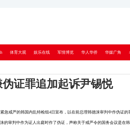
sh
体育大观
娱乐在线
军情博览
华人华侨
华媒广角
生活
史海沉钩
人在非洲
专题新闻
视频中心
老 照 片
嫌伪证罪追加起诉尹锡悦
12·3紧急戒严的韩国内乱特检组4日宣布，以在前总理韩德洙审判中作伪证
洙的审判中作为证人出庭时作了伪证，声称关于戒严令的国务会议是在韩