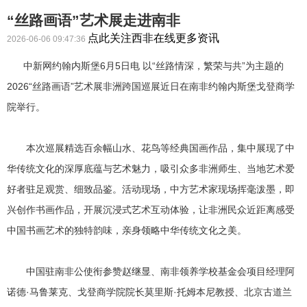
“丝路画语”艺术展走进南非
点此关注西非在线更多资讯
2026-06-06 09:47:36
中新网约翰内斯堡6月5日电 以“丝路情深，繁荣与共”为主题的
2026“丝路画语”艺术展非洲跨国巡展近日在南非约翰内斯堡戈登商学
院举行。
本次巡展精选百余幅山水、花鸟等经典国画作品，集中展现了中
华传统文化的深厚底蕴与艺术魅力，吸引众多非洲师生、当地艺术爱
好者驻足观赏、细致品鉴。活动现场，中方艺术家现场挥毫泼墨，即
兴创作书画作品，开展沉浸式艺术互动体验，让非洲民众近距离感受
中国书画艺术的独特韵味，亲身领略中华传统文化之美。
中国驻南非公使衔参赞赵继显、南非领养学校基金会项目经理阿
诺德·马鲁莱克、戈登商学院院长莫里斯·托姆本尼教授、北京古道兰