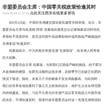
非盟委员会主席：中国零关税政策恰逢其时
点此关注西非在线更多资讯
2026-05-04 11:57:36
自5月1日起，中国对非洲建交国全面实施零关税举措。近日，非
盟委员会主席马哈茂德·阿里·优素福在接受总台记者独家采访时对此
举措给予高度评价，直言这对因中东战事影响外溢而面临严峻挑战的
非洲来说“恰逢其时”。
优素福表示，中方的相关举措充满“兄弟情谊”，给非洲人民带来
巨大鼓舞。
非盟委员会主席 优素福：当前我们正面临严峻的挑战。由于霍尔
木兹海峡的梗阻，化肥无法顺利运抵非洲，农耕季节已在缺乏化肥的
情况下推进。因此，未来几个月的粮食不安全风险极高。与此同时，
我们在世界各地也看到了孤立主义政策的抬头，保护主义在全球范围
内持续蔓延。因此，习近平主席允许非洲产品以零关税进入中国市场
的决定，可谓恰逢其时。我谨代表非盟委员会对这一充满兄弟情谊的